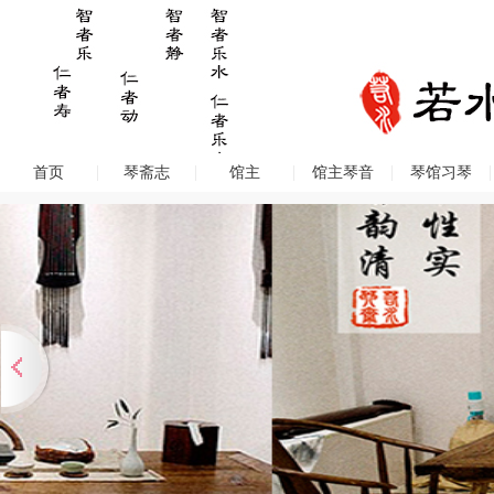
首页
琴斋志
馆主
馆主琴音
琴馆习琴