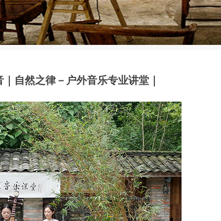
凡音｜自然之律－户外音乐专业讲堂｜